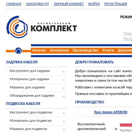
ГЛАВНАЯ
ЗАКЛАДКИ (0)
ЛИЧНЫЙ КАБИНЕТ
ВОЙТИ
РЕГИСТРАЦИЯ
РЕЖИМ 
Прос
Печа
Каталог
Компания
Производство
Услуги
Докуме
ЗАДУВКА КАБЕЛЯ
ДОБРО ПОЖАЛОВАТЬ
Инструмент для задувки
Добро пожаловать на сайт комп
Мы производим и поставляем обо
Материалы для задувки
энергетики и связи (в том числе В
Работаем с клиентами на всей тер
Машины для задувки
Прямые поставки от крупнейших 
Оборудование для задувки
ПРОИЗВОДСТВО
ПОДВЕСКА КАБЕЛЯ
Инструмент для подвески
Трос лидер APERVID
Материалы для подвески
Высокопрочный,
диэлектрический и
Машины для подвески