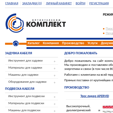
ГЛАВНАЯ
ЗАКЛАДКИ (0)
ЛИЧНЫЙ КАБИНЕТ
ВОЙТИ
РЕГИСТРАЦИЯ
РЕЖИМ 
Прос
Печа
Каталог
Компания
Производство
Услуги
Докуме
ЗАДУВКА КАБЕЛЯ
ДОБРО ПОЖАЛОВАТЬ
Инструмент для задувки
Добро пожаловать на сайт комп
Мы производим и поставляем обо
Материалы для задувки
энергетики и связи (в том числе В
Работаем с клиентами на всей тер
Машины для задувки
Прямые поставки от крупнейших 
Оборудование для задувки
ПРОИЗВОДСТВО
ПОДВЕСКА КАБЕЛЯ
Инструмент для подвески
Трос лидер APERVID
Материалы для подвески
Высокопрочный,
диэлектрический и
Машины для подвески