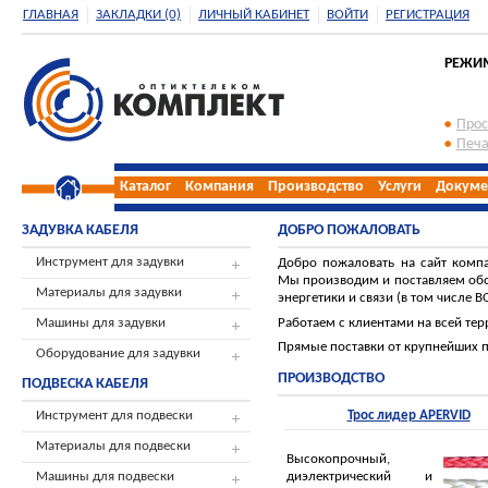
ГЛАВНАЯ
ЗАКЛАДКИ (0)
ЛИЧНЫЙ КАБИНЕТ
ВОЙТИ
РЕГИСТРАЦИЯ
РЕЖИМ 
Прос
Печа
Каталог
Компания
Производство
Услуги
Докуме
ЗАДУВКА КАБЕЛЯ
ДОБРО ПОЖАЛОВАТЬ
Инструмент для задувки
Добро пожаловать на сайт комп
Мы производим и поставляем обо
Материалы для задувки
энергетики и связи (в том числе В
Работаем с клиентами на всей тер
Машины для задувки
Прямые поставки от крупнейших 
Оборудование для задувки
ПРОИЗВОДСТВО
ПОДВЕСКА КАБЕЛЯ
Инструмент для подвески
Трос лидер APERVID
Материалы для подвески
Высокопрочный,
диэлектрический и
Машины для подвески