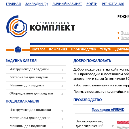
ГЛАВНАЯ
ЗАКЛАДКИ (0)
ЛИЧНЫЙ КАБИНЕТ
ВОЙТИ
РЕГИСТРАЦИЯ
РЕЖИМ 
Прос
Печа
Каталог
Компания
Производство
Услуги
Докуме
ЗАДУВКА КАБЕЛЯ
ДОБРО ПОЖАЛОВАТЬ
Инструмент для задувки
Добро пожаловать на сайт комп
Мы производим и поставляем обо
Материалы для задувки
энергетики и связи (в том числе В
Работаем с клиентами на всей тер
Машины для задувки
Прямые поставки от крупнейших 
Оборудование для задувки
ПРОИЗВОДСТВО
ПОДВЕСКА КАБЕЛЯ
Инструмент для подвески
Трос лидер APERVID
Материалы для подвески
Высокопрочный,
диэлектрический и
Машины для подвески