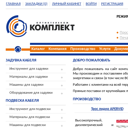
ГЛАВНАЯ
ЗАКЛАДКИ (0)
ЛИЧНЫЙ КАБИНЕТ
ВОЙТИ
РЕГИСТРАЦИЯ
РЕЖИМ 
Прос
Печа
Каталог
Компания
Производство
Услуги
Докуме
ЗАДУВКА КАБЕЛЯ
ДОБРО ПОЖАЛОВАТЬ
Инструмент для задувки
Добро пожаловать на сайт комп
Мы производим и поставляем обо
Материалы для задувки
энергетики и связи (в том числе В
Работаем с клиентами на всей тер
Машины для задувки
Прямые поставки от крупнейших 
Оборудование для задувки
ПРОИЗВОДСТВО
ПОДВЕСКА КАБЕЛЯ
Инструмент для подвески
Трос лидер APERVID
Материалы для подвески
Высокопрочный,
диэлектрический и
Машины для подвески