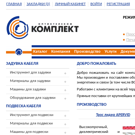
ГЛАВНАЯ
ЗАКЛАДКИ (0)
ЛИЧНЫЙ КАБИНЕТ
ВОЙТИ
РЕГИСТРАЦИЯ
РЕЖИМ 
Прос
Печа
Каталог
Компания
Производство
Услуги
Докуме
ЗАДУВКА КАБЕЛЯ
ДОБРО ПОЖАЛОВАТЬ
Инструмент для задувки
Добро пожаловать на сайт комп
Мы производим и поставляем обо
Материалы для задувки
энергетики и связи (в том числе В
Работаем с клиентами на всей тер
Машины для задувки
Прямые поставки от крупнейших 
Оборудование для задувки
ПРОИЗВОДСТВО
ПОДВЕСКА КАБЕЛЯ
Инструмент для подвески
Трос лидер APERVID
Материалы для подвески
Высокопрочный,
диэлектрический и
Машины для подвески