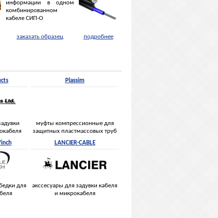
информации в одном
комбинированном
кабеле СИП-О
заказать образец
подробнее
cts
Plassim
задувки
муфты компрессионные для
рокабеля
защитных пластмассовых труб
inch
LANCIER-CABLE
бедки для
акссесуары для задувки кабеля
абеля
и микрокабеля