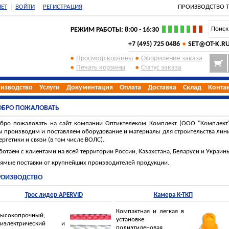
ЕТ
ВОЙТИ
РЕГИСТРАЦИЯ
ПРОИЗВОДСТВО Т
ЦЕН
РЕЖИМ РАБОТЫ: 8:00 - 16:30
+7 (495) 725 0486
SET@OT-K.R
Просмотр корзины
Оформление заказа
Печать корзины
Cтатус заказа
изводство
Услуги
Документация
Оплата
Доставка
Склад
Конта
ОБРО ПОЖАЛОВАТЬ
бро пожаловать на сайт компании Оптиктелеком Комплект (ООО "Комплект"
 производим и поставляем оборудование и материалы для строительства лин
ергетики и связи (в том числе ВОЛС).
ботаем с клиентами на всей территории России, Казахстана, Беларуси и Украин
ямые поставки от крупнейших производителей продукции.
РОИЗВОДСТВО
Трос лидер APERVID
Камера К-ТКП
Компактная и легкая в
ысокопрочный,
установке
диэлектрический и
полиэтиленовая