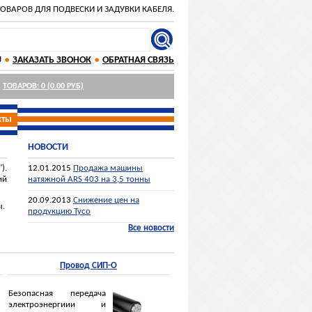
ОВАРОВ ДЛЯ ПОДВЕСКИ И ЗАДУВКИ КАБЕЛЯ.
СЕГОДНЯ НА СКЛАДЕ 8076 ЕДИНИЦ ТОВАРА.
Ы И ОСТАТКИ ОБНОВЛЕНЫ 21.03.2019 10:05.
ДОСТАВКА: РОССИЯ, КАЗАХСТАН И БЕЛАРУСЬ.
U
ЗАКАЗАТЬ ЗВОНОК
ОБРАТНАЯ СВЯЗЬ
ТОВАРОВ: 0 (0.00 РУБ)
кты
НОВОСТИ
).
12.01.2015
Продажа машины
ий
натяжной ARS 403 на 3,5 тонны
20.09.2013
Снижение цен на
ы.
продукцию Tyco
Все новости
Провод СИП-О
Безопасная передача
электроэнергиии и