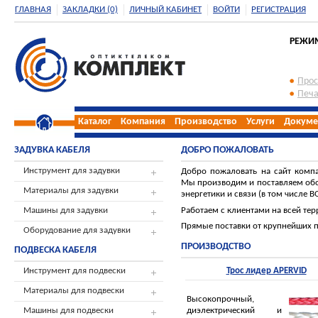
ГЛАВНАЯ
ЗАКЛАДКИ (0)
ЛИЧНЫЙ КАБИНЕТ
ВОЙТИ
РЕГИСТРАЦИЯ
РЕЖИМ 
Прос
Печа
Каталог
Компания
Производство
Услуги
Докуме
ЗАДУВКА КАБЕЛЯ
ДОБРО ПОЖАЛОВАТЬ
Инструмент для задувки
Добро пожаловать на сайт комп
Мы производим и поставляем обо
Материалы для задувки
энергетики и связи (в том числе В
Работаем с клиентами на всей тер
Машины для задувки
Прямые поставки от крупнейших 
Оборудование для задувки
ПРОИЗВОДСТВО
ПОДВЕСКА КАБЕЛЯ
Инструмент для подвески
Трос лидер APERVID
Материалы для подвески
Высокопрочный,
диэлектрический и
Машины для подвески