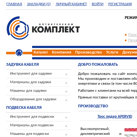
ГЛАВНАЯ
ЗАКЛАДКИ (0)
ЛИЧНЫЙ КАБИНЕТ
ВОЙТИ
РЕГИСТРАЦИЯ
РЕЖИМ 
Прос
Печа
Каталог
Компания
Производство
Услуги
Докуме
ЗАДУВКА КАБЕЛЯ
ДОБРО ПОЖАЛОВАТЬ
Инструмент для задувки
Добро пожаловать на сайт комп
Мы производим и поставляем обо
Материалы для задувки
энергетики и связи (в том числе В
Работаем с клиентами на всей тер
Машины для задувки
Прямые поставки от крупнейших 
Оборудование для задувки
ПРОИЗВОДСТВО
ПОДВЕСКА КАБЕЛЯ
Инструмент для подвески
Трос лидер APERVID
Материалы для подвески
Высокопрочный,
диэлектрический и
Машины для подвески